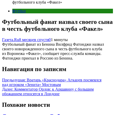
футбольного клуба «Факел»
Футбол
Футбольный фанат назвал своего сына
в честь футбольного клуба «Факел»
Газета.Ru
8 месяцев спустя
0
1 минуты
Футбольный фанат из Бенина Вилфрид Фатонджи назвал
своего новорожденного сына в честь футбольного клуба
из Воронежа «Факел», сообщает пресс-служба команды.
Фатонджи приехал в Россию из Бенина.
Навигация по записям
Предыдущая:
Вратарь «Краснодара» Агкацев посмеялся
над игроком «Зенита» Мостовым
Далее:
Комментатор Орлов: к Аршавину с большим
обожанием относятся в Лондоне
Похожие новости