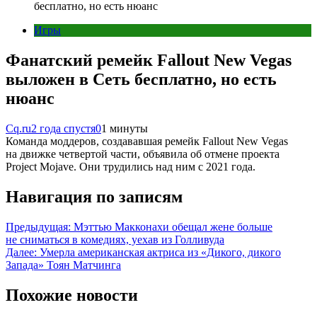
бесплатно, но есть нюанс
Игры
Фанатский ремейк Fallout New Vegas
выложен в Сеть бесплатно, но есть
нюанс
Cq.ru
2 года спустя
0
1 минуты
Команда моддеров, создававшая ремейк Fallout New Vegas
на движке четвертой части, объявила об отмене проекта
Project Mojave. Они трудились над ним с 2021 года.
Навигация по записям
Предыдущая:
Мэттью Макконахи обещал жене больше
не сниматься в комедиях, уехав из Голливуда
Далее:
Умерла американская актриса из «Дикого, дикого
Запада» Тоян Матчинга
Похожие новости