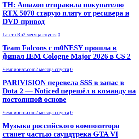
TH: Amazon отправила покупателю
RTX 5070 старую плату от ресивера и
DVD-привод
Газета.Ru
2 месяца спустя
0
Team Falcons с m0NESY прошла в
финал IEM Cologne Major 2026 в CS 2
Чемпионат.com
2 месяца спустя
0
PARIVISION перевела SSS в запас в
Dota 2 — Noticed перешёл в команду на
постоянной основе
Чемпионат.com
2 месяца спустя
0
Музыка российского композитора
станет частью саундтрека GTA VI