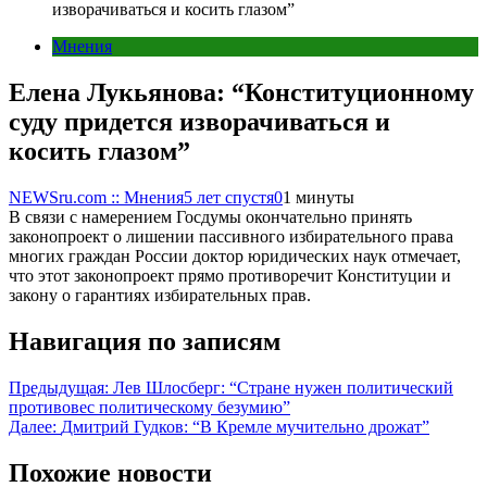
изворачиваться и косить глазом”
Мнения
Елена Лукьянова: “Конституционному
суду придется изворачиваться и
косить глазом”
NEWSru.com :: Мнения
5 лет спустя
0
1 минуты
В связи с намерением Госдумы окончательно принять
законопроект о лишении пассивного избирательного права
многих граждан России доктор юридических наук отмечает,
что этот законопроект прямо противоречит Конституции и
закону о гарантиях избирательных прав.
Навигация по записям
Предыдущая:
Лев Шлосберг: “Стране нужен политический
противовес политическому безумию”
Далее:
Дмитрий Гудков: “В Кремле мучительно дрожат”
Похожие новости