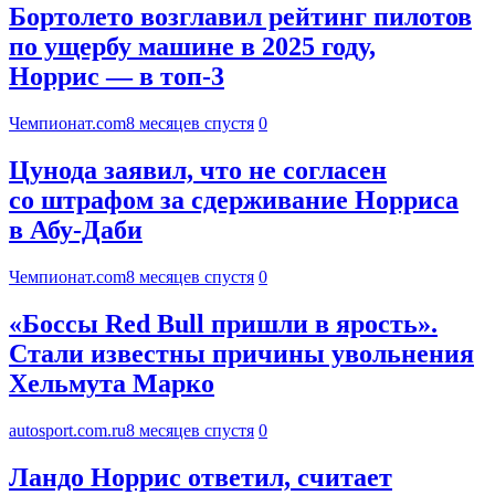
Бортолето возглавил рейтинг пилотов
по ущербу машине в 2025 году,
Норрис — в топ-3
Чемпионат.com
8 месяцев спустя
0
Цунода заявил, что не согласен
со штрафом за сдерживание Норриса
в Абу-Даби
Чемпионат.com
8 месяцев спустя
0
«Боссы Red Bull пришли в ярость».
Стали известны причины увольнения
Хельмута Марко
autosport.com.ru
8 месяцев спустя
0
Ландо Норрис ответил, считает