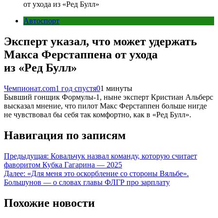
от ухода из «Ред Булл»
Автоспорт
Эксперт указал, что может удержать
Макса Ферстаппена от ухода
из «Ред Булл»
Чемпионат.com
1 год спустя
0
1 минуты
Бывший гонщик Формулы-1, ныне эксперт Кристиан Альберс
высказал мнение, что пилот Макс Ферстаппен больше нигде
не чувствовал бы себя так комфортно, как в «Ред Булл».
Навигация по записям
Предыдущая:
Ковальчук назвал команду, которую считает
фаворитом Кубка Гагарина — 2025
Далее:
«Для меня это оскорбление со стороны Вяльбе».
Большунов — о словах главы ФЛГР про зарплату
Похожие новости