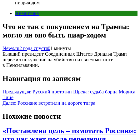
пиар-ходом
Аналитика
Что не так с покушением на Трампа:
могло ли оно быть пиар-ходом
News.ru
2 года спустя
0
1 минуты
Бывший президент Соединенных Штатов Дональд Трамп
пережил покушение на убийство на своем митинге
в Пенсильвании.
Навигация по записям
Предыдущая:
Русский прототип Шрека: судьба борца Мориса
Тийе
Далее:
Россияне встретили на дороге тигра
Похожие новости
«Поставлена цель – измотать Россию»:
что нас ждет после перемирия