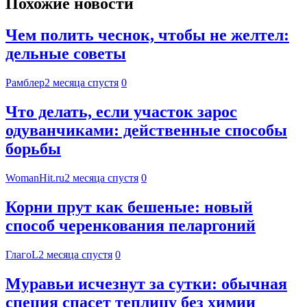
Похожие новости
Чем полить чеснок, чтобы не желтел:
дельные советы
Рамблер
2 месяца спустя
0
Что делать, если участок зарос
одуванчиками: действенные способы
борьбы
WomanHit.ru
2 месяца спустя
0
Корни прут как бешеные: новый
способ черенкования пеларгоний
ГлагоL
2 месяца спустя
0
Муравьи исчезнут за сутки: обычная
специя спасет теплицу без химии