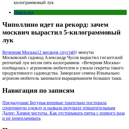
килограммовый лук
Дом и сад
Чиполлино идет на рекорд: зачем
москвич вырастил 5-килограммовый
лук
Вечерняя Москва
12 месяцев спустя
0
1 минуты
Московский садовод Александр Чусов вырастил гигантский
репчатый лук весом пять килограммов. «Вечерняя Москва»
пообщалась с агрономом-любителем и узнала секреты такого
продуктивного садоводства. Заморские семена Изначально
агроном-любитель занимался выращиванием больших тыкв.
Навигация по записям
Предыдущая:
Бегунья впервые тщательно постирала
спортивную одежду и назвала результат отвратительным
Далее:
Химия чистоты. Как отстирывать пятна с первого раза
и не переплачивать