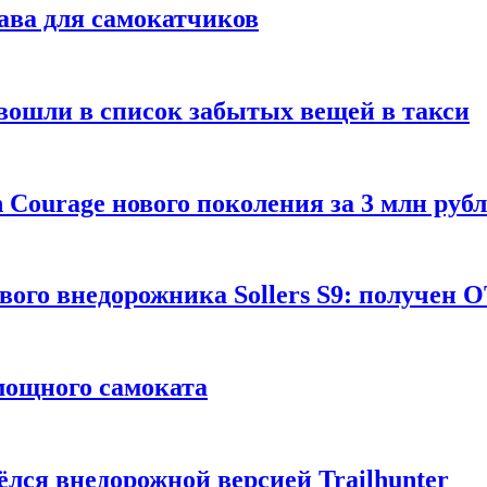
ава для самокатчиков
 вошли в список забытых вещей в такси
Courage нового поколения за 3 млн руб
вого внедорожника Sollers S9: получен 
 мощного самоката
ёлся внедорожной версией Trailhunter