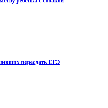
мству ребенка с собакой
шивших пересдать ЕГЭ