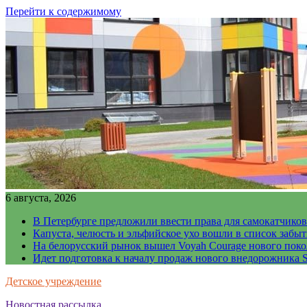
Перейти к содержимому
6 августа, 2026
В Петербурге предложили ввести права для самокатчиков
Капуста, челюсть и эльфийское ухо вошли в список забы
На белорусский рынок вышел Voyah Courage нового поко
Идет подготовка к началу продаж нового внедорожника S
Детское учреждение
Новостная рассылка