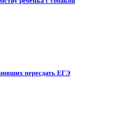
мству ребенка с собакой
шивших пересдать ЕГЭ