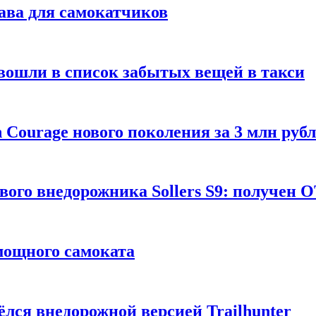
ава для самокатчиков
 вошли в список забытых вещей в такси
Courage нового поколения за 3 млн руб
вого внедорожника Sollers S9: получен 
 мощного самоката
ёлся внедорожной версией Trailhunter