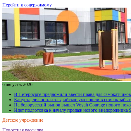
Перейти к содержимому
6 августа, 2026
В Петербурге предложили ввести права для самокатчиков
Капуста, челюсть и эльфийское ухо вошли в список забы
На белорусский рынок вышел Voyah Courage нового поко
Идет подготовка к началу продаж нового внедорожника S
Детское учреждение
Новостная рассылка