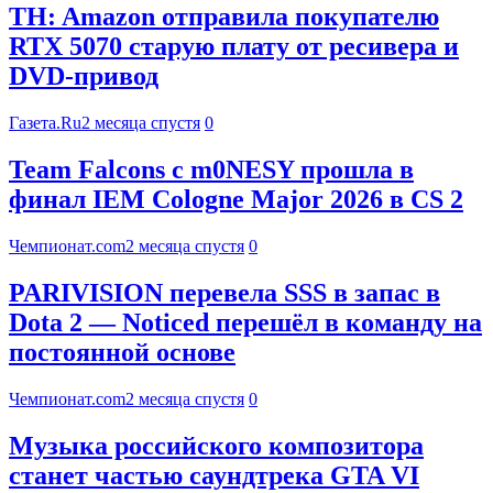
TH: Amazon отправила покупателю
RTX 5070 старую плату от ресивера и
DVD-привод
Газета.Ru
2 месяца спустя
0
Team Falcons с m0NESY прошла в
финал IEM Cologne Major 2026 в CS 2
Чемпионат.com
2 месяца спустя
0
PARIVISION перевела SSS в запас в
Dota 2 — Noticed перешёл в команду на
постоянной основе
Чемпионат.com
2 месяца спустя
0
Музыка российского композитора
станет частью саундтрека GTA VI