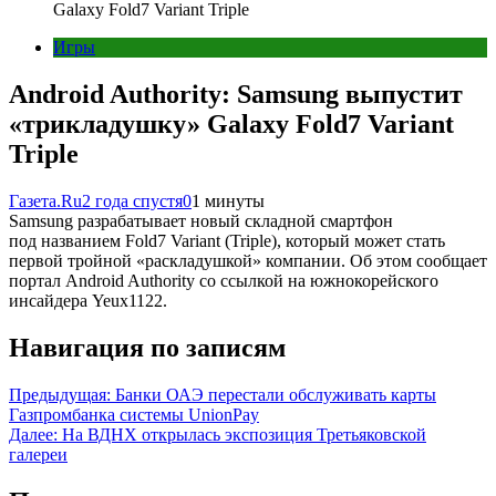
Galaxy Fold7 Variant Triple
Игры
Android Authority: Samsung выпустит
«трикладушку» Galaxy Fold7 Variant
Triple
Газета.Ru
2 года спустя
0
1 минуты
Samsung разрабатывает новый складной смартфон
под названием Fold7 Variant (Triple), который может стать
первой тройной «раскладушкой» компании. Об этом сообщает
портал Android Authority со ссылкой на южнокорейского
инсайдера Yeux1122.
Навигация по записям
Предыдущая:
Банки ОАЭ перестали обслуживать карты
Газпромбанка системы UnionPay
Далее:
На ВДНХ открылась экспозиция Третьяковской
галереи