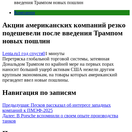
введения Трампом новых пошлин
Компании
Акции американских компаний резко
подешевели после введения Трампом
новых пошлин
Lenta.ru
1 год спустя
0
1 минуты
Перетряска глобальной торговой системы, затеянная
Дональдом Трампом по крайней мере на первых порах
наносит больший ущерб активам США нежели другим
крупным экономикам, на товары которых американский
президент ввел новые пошлины.
Навигация по записям
Предыдущая:
Песков рассказал об интересе западных
компаний к ПМЭФ-2025
Далее:
В Porsche вспомнили о своем опыте производства
танков