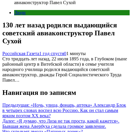
авиаконструктор Павел Сухой
Люди
130 лет назад родился выдающийся
советский авиаконструктор Павел
Сухой
Российская Газета
1 год спустя
0
1 минуты
Сто тридцать лет назад, 22 июля 1895 года, в Глубоком (ныне
районный центр в Витебской области) в семье учителя
народного училища родился выдающийся советский
авиаконструктор, дважды Герой Социалистического Труда
Павел…
Навигация по записям
Предыдущая:
«Ночь, улица, фонарь, аптека» Александр Блок
в четырех словах воспел всю Россию. Как он стал самым
ярким поэтом XX века?
Далее:
«Я думаю, что Лиза не так проста, какой кажется».
Бывшая жена Авербуха сделала громкое заявление.
Что скрывает звезда «Папиных дочек»?